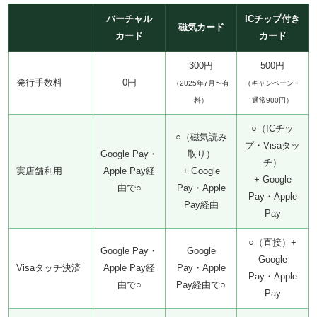
バーチャル
ICチップ付き
磁気カード
カード
カード
300円
500円
発行手数料
0円
（2025年7月〜有
（キャンペーン・
料）
通常900円）
○（ICチッ
○（磁気読み
プ・Visaタッ
Google Pay・
取り）
チ）
実店舗利用
Apple Pay経
+ Google
+ Google
由で○
Pay・Apple
Pay・Apple
Pay経由
Pay
○（直接）+
Google Pay・
Google
Google
Visaタッチ決済
Apple Pay経
Pay・Apple
Pay・Apple
由で○
Pay経由で○
Pay