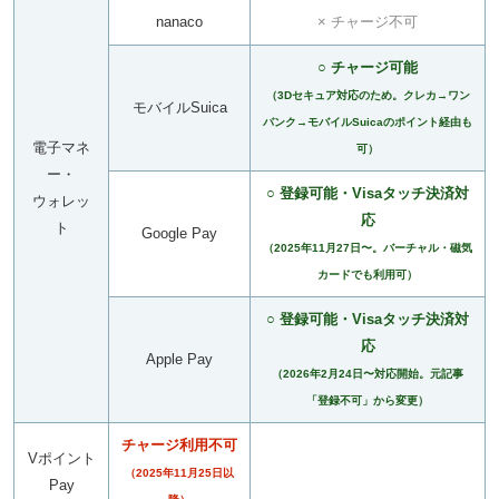
nanaco
× チャージ不可
○ チャージ可能
（3Dセキュア対応のため。クレカ→ワン
モバイルSuica
バンク→モバイルSuicaのポイント経由も
電子マネ
可）
ー・
○ 登録可能・Visaタッチ決済対
ウォレッ
応
ト
Google Pay
（2025年11月27日〜。バーチャル・磁気
カードでも利用可）
○ 登録可能・Visaタッチ決済対
応
Apple Pay
（2026年2月24日〜対応開始。元記事
「登録不可」から変更）
チャージ利用不可
Vポイント
（2025年11月25日以
Pay