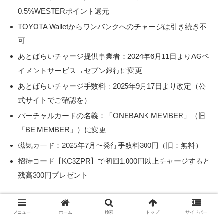
0.5%WESTERポイント還元
TOYOTA Walletからワンバンクへのチャージは引き続き不
可
あとばらいチャージ提供事業者：2024年6月11日よりAGペ
イメントサービス→セブン銀行に変更
あとばらいチャージ手数料：2025年9月17日より改定（公
式サイトでご確認を）
バーチャルカードの名義：「ONEBANK MEMBER」（旧
「BE MEMBER」）に変更
磁気カード：2025年7月〜発行手数料300円（旧：無料）
招待コード【KC8ZPR】で初回1,000円以上チャージすると
残高300円プレゼント
プリカ・電子マネー
メニュー
ホーム
検索
トップ
サイドバー