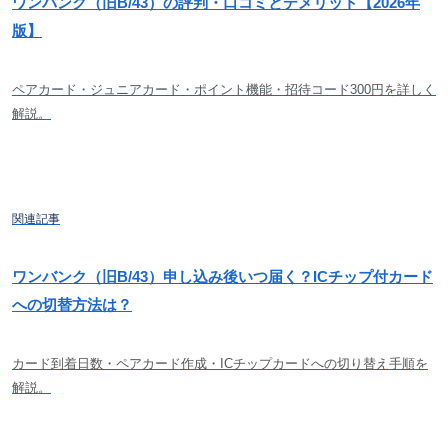
ワンバンク（旧B/43）の評判・口コミとデメリット【2026年
版】
ペアカード・ジュニアカード・ポイント機能・招待コード300円を詳しく
解説。
関連記事
ワンバンク（旧B/43）申し込み後いつ届く？ICチップ付カード
への切替方法は？
カード到着日数・ペアカード作成・ICチップカードへの切り替え手順を
解説。