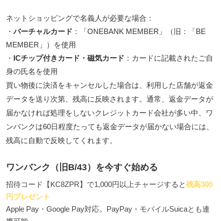
ネットショッピングで名義人が必要な場合：
・
バーチャルカード
：「
ONEBANK MEMBER
」（旧：「BE
MEMBER」）を使用
・
ICチップ付きカード・磁気カード
：カードに記載されたご自
身の氏名を使用
買い物後に決済をキャンセルした場合は、利用した店舗が返金
データを送り次第、残高に反映されます。通常、返金データが
届かなければ処理をしないクレジットカード会社が多い中、ワ
ンバンクは
60日程度たっても返金データが届かない場合には、
残高に自動で反映
してくれます。
ワンバンク（旧B/43）を今すぐ始める
招待コード【KC8ZPR】で1,000円以上チャージすると
残高300
円プレゼント
Apple Pay・Google Pay対応。PayPay・モバイルSuicaとも連