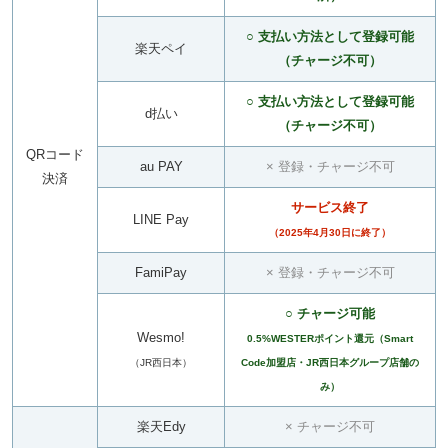
○ 支払い方法として登録可能
楽天ペイ
（チャージ不可）
○ 支払い方法として登録可能
d払い
（チャージ不可）
QRコード
au PAY
× 登録・チャージ不可
決済
サービス終了
LINE Pay
（2025年4月30日に終了）
FamiPay
× 登録・チャージ不可
○ チャージ可能
Wesmo!
0.5%WESTERポイント還元（Smart
（JR西日本）
Code加盟店・JR西日本グループ店舗の
み）
楽天Edy
× チャージ不可