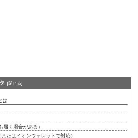
次
とは
も届く場合がある）
geまたはイオンウォレットで対応）