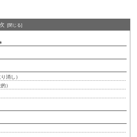
次
み
取り消し）
般的）