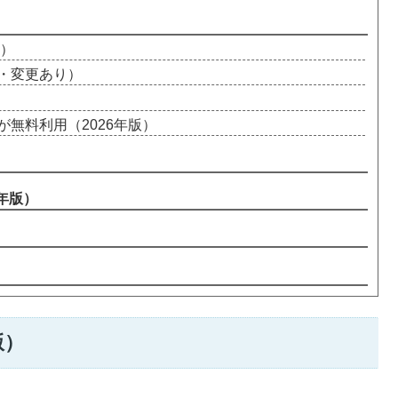
更）
版・変更あり）
無料利用（2026年版）
年版）
版）