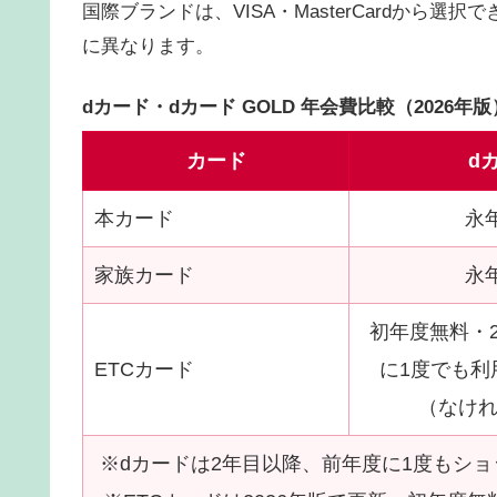
国際ブランドは、VISA・MasterCardから選
に異なります。
dカード・dカード GOLD 年会費比較（2026年版
カード
d
本カード
永
家族カード
永
初年度無料・
ETCカード
に1度でも利
（なけれ
※dカードは2年目以降、前年度に1度もシ