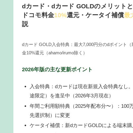
dカード・dカード GOLDのメリットと
ドコモ料金
10%
還元・ケータイ補償
最
説
dカード GOLD入会特典：最大7,000円分のdポイント（
金10%還元（ahamo/irumo除く）
2026年版の主な更新ポイント
入会特典：dカードは現在新規入会特典なし。d
途限定）を進呈中（2026年3月現在）
年間ご利用額特典（2025年配布分〜）：
10
先選択制）に変更
ケータイ補償：新dカードGOLDによる端末