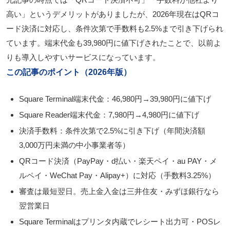
元記事の時点では「QRコード決済不可」「手数料が他社より
高い」というデメリットがありましたが、2026年現在は
QRコ
ード決済に対応し、条件次第で手数料も2.5%まで引き下げ
られ
ています。端末代金も39,980円に値下げされたことで、以前よ
りも導入しやすいサービスになっています。
この記事のポイント（2026年版）
Square Terminal端末代金：
46,980円→39,980円に値下げ
Square Reader端末代金：
7,980円→4,980円に値下げ
決済手数料：条件次第で
2.5%に引き下げ
（年間決済額
3,000万円未満の中小事業者等）
QRコード決済（PayPay・d払い・楽天ペイ・au PAY・メ
ルペイ・WeChat Pay・Alipay+）に対応
（手数料3.25%）
審査は最短翌日。売上金入金は三井住友・みずほ銀行なら
翌営業日
Square Terminalはプリンタ内蔵でレシート出力可・POSレ