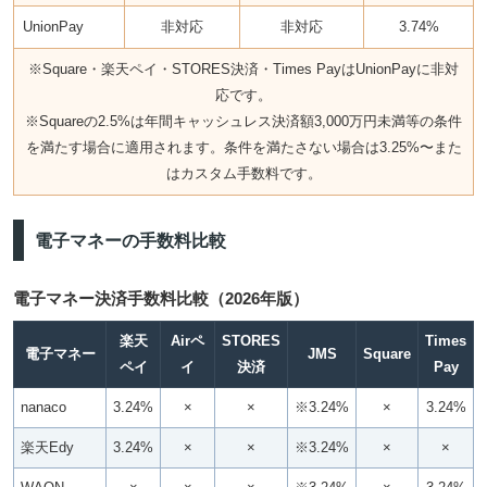
UnionPay
非対応
非対応
3.74%
※Square・楽天ペイ・STORES決済・Times PayはUnionPayに非対
応です。
※Squareの2.5%は年間キャッシュレス決済額3,000万円未満等の条件
を満たす場合に適用されます。条件を満たさない場合は3.25%〜また
はカスタム手数料です。
電子マネーの手数料比較
電子マネー決済手数料比較（2026年版）
楽天
Airペ
STORES
Times
電子マネー
JMS
Square
ペイ
イ
決済
Pay
nanaco
3.24%
×
×
※3.24%
×
3.24%
楽天Edy
3.24%
×
×
※3.24%
×
×