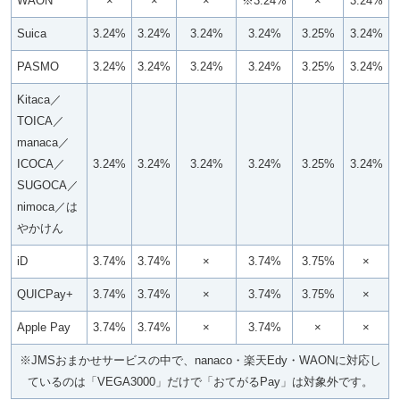
WAON
×
×
×
※3.24%
×
3.24%
Suica
3.24%
3.24%
3.24%
3.24%
3.25%
3.24%
PASMO
3.24%
3.24%
3.24%
3.24%
3.25%
3.24%
Kitaca／
TOICA／
manaca／
ICOCA／
3.24%
3.24%
3.24%
3.24%
3.25%
3.24%
SUGOCA／
nimoca／は
やかけん
iD
3.74%
3.74%
×
3.74%
3.75%
×
QUICPay+
3.74%
3.74%
×
3.74%
3.75%
×
Apple Pay
3.74%
3.74%
×
3.74%
×
×
※JMSおまかせサービスの中で、nanaco・楽天Edy・WAONに対応し
ているのは「VEGA3000」だけで「おてがるPay」は対象外です。