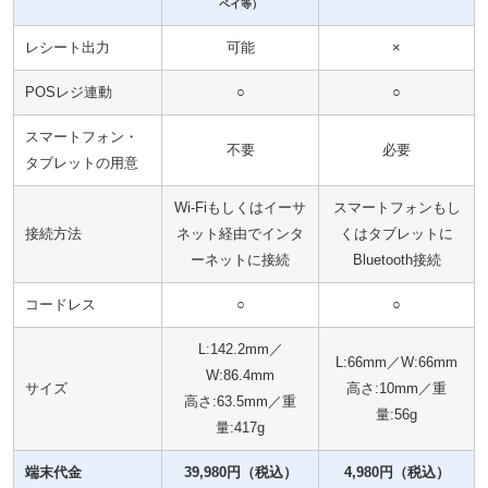
ペイ等）
レシート出力
可能
×
POSレジ連動
○
○
スマートフォン・
不要
必要
タブレットの用意
Wi-Fiもしくはイーサ
スマートフォンもし
接続方法
ネット経由でインタ
くはタブレットに
ーネットに接続
Bluetooth接続
コードレス
○
○
L:142.2mm／
L:66mm／W:66mm
W:86.4mm
サイズ
高さ:10mm／重
高さ:63.5mm／重
量:56g
量:417g
端末代金
39,980円（税込）
4,980円（税込）