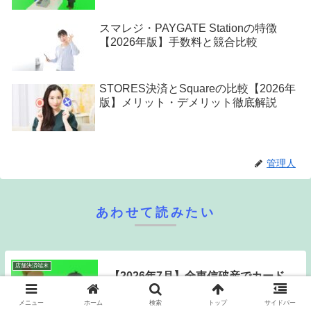
スマレジ・PAYGATE Stationの特徴
【2026年版】手数料と競合比較
STORES決済とSquareの比較【2026年
版】メリット・デメリット徹底解説
管理人
あわせて読みたい
店舗決済端末
【2026年7月】全東信破産でカード
使えない店舗急増！今すぐできる代
メニュー
ホーム
検索
トップ
サイドバー
替決済3選