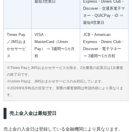
最短3営業日
Express・Diners Club・
Discover・交通系電子マ
ネー・QUICPay・iD ⇒
最短4営業日
Times Pay
VISA・
JCB・American
／JMSおま
MasterCard（Union
Express・Diners Club・
かせサービ
Pay） ⇒ 3週間〜1カ月
Discover・電子マネー
ス
程
⇒ 3週間〜1カ月程
※Times PayとJMSおまかせサービスを除き、2次審査の起算日は1次審査
の終了日です。
※Union Payは、JMSおまかせサービスのみ対応しています。
※2026年6月時点の目安です。実際の審査期間は申請内容により異なりま
す。
売上金入金は最短翌日
売上金の入金日は登録している金融機関により異なります。