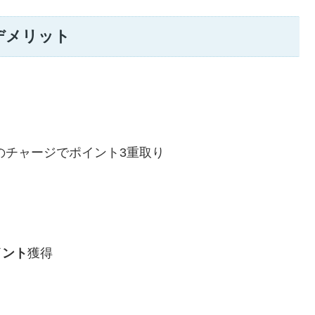
デメリット
etへのチャージでポイント3重取り
イント
獲得