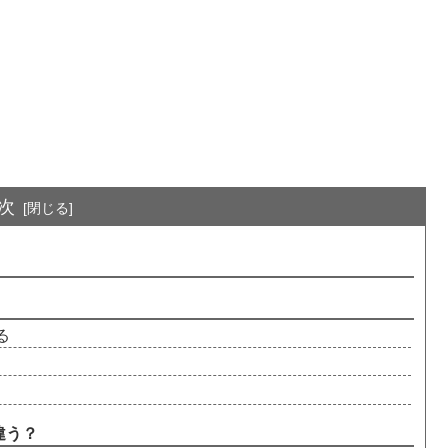
次
る
違う？