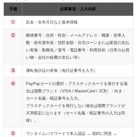
手順
必要事項・入力内容
①
氏名・生年月日など基本情報
②
郵便番号・住所・性別・メールアドレス・職業・世帯人
数・前年度年収・預貯金額・住宅ローンまたは家賃の支払
い有無・勤務先／屋号・電話番号・利用目的（日常のお買
い物・会社の経費の支払い等）
③
運転免許証の有無（免許証番号を入力）
④
PayPayカードの選択：プラスチックカードを発行する場
合は国際ブランド（VISA / MasterCard / JCB）・向き・
カード名義・暗証番号を入力。
プラスチックカードを発行しない場合は国際ブランドが
JCB限定になります（カード名義・暗証番号の入力は同
様）。
⑤
ワンタイムパスワードで本人認証 → 規約に同意 →