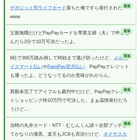
デポジット型ライフカード
落ちた俺ですら発行された
www
父親無職だけどPayPayカードを専業主婦（夫）で申し込
んだら2分で10万可決だったよ。
8社で300万踏み倒して時効まで逃げ切ったけど、
メルペ
イスマート払い
や
FamiPay翌月払い
、PayPayクレジット
も通ったよ。どうなってるのか意味がわからん。
異動未完了でアイフルも裁判中だけど、PayPayクレジッ
トショッピング枠10万円で可決した。まぁ温情発行だろ
うけど…
当時の丸井カード・NTT・むじんくん諸々全部ブッチし
てかなりの漆黒。楽天もJCBも否決だけど、
ネクサスカ