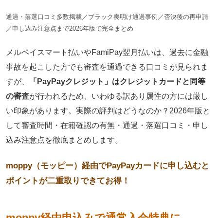
通過・落選口コミ多数掲載／ブラック喪明け通過事例／否決後の再申請
／申し込み注意点まで2026年版で完全まとめ
メルペイスマート払いやFamiPay翌月払いは、過去に金融
事故を起こした方でも審査を通過できる口コミが見られま
すが、
「PayPayクレジット」はクレジットカードと同等
の審査
が行われるため、いわゆる訳あり属性の方には厳し
い印象があります。実際の評判はどうなのか？2026年版と
して審査時間・在籍確認の有無・通過・落選口コミ・申し
込み注意点を徹底まとめします。
moppy（モッピー）経由でPayPayカードに申し込むと
ポイントが二重取りできてお得！
moppy経由申込みで通常入会特典に