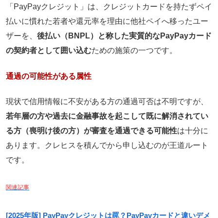
「PayPayクレジット」は、クレジットカードを持たずペイ
払いに慣れた若者や還元率を理由に他社ペイへ移ったユー
ザーを、
後払い（BNPL）と称した実質的なPayPayカード
の契約者として囲い込む
ための施策の一つです。
通過の可能性がある属性
現状で信用情報に不安がある方の通過可否は不明ですが、
若年層の方や過去に金融事故を起こして既に解消されてい
る方（喪明け後の方）が審査を通過できる可能性
は十分に
あります。クレヒスを積んでから申し込むのが王道ルート
です。
関連記事
[2025年版] PayPayクレジットは罠？PayPayカードと違いデメ