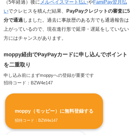
（5年経過）後に
メルペイスマート払い
や
FamiPay翌月払
い
でクレヒスを積んだ結果、
PayPayクレジットの審査に5
分で通過
しました。過去に事故歴のある方でも通過報告は
上がっているので、現在進行形で延滞・遅延をしていない
方にはチャンスがあります。
moppy経由でPayPayカードに申し込んでポイント
を二重取り
申し込み前にまずmoppyへの登録が重要です
招待コード：BZW4e147
moppy（モッピー）に無料登録する
招待コード：BZW4e147