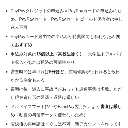
PayPayクレジットの申込み＝PayPayカードの申込み
のた
め、PayPayカード・PayPayカード ゴールド保有者は申し
込み不可
PayPayカード経由での申込みが特典面でも有利なため
強
くおすすめ
申込み対象は
18歳以上（高校生除く）
。大学生もアルバイ
ト収入があれば通過の可能性あり
審査時間は早ければ
5分ほど
。在籍確認が行われると数日
かかる場合もある
喪明け後・過去に事故歴があっても通過事例は多数。ただ
し
現在進行形の延滞・遅延は厳しい
メルペイスマート払いやFamiPay翌月払いより
審査は厳し
め
（独自の与信データを使わないため）
否決後の再申請はすぐには不可
。新アカウントを作っても