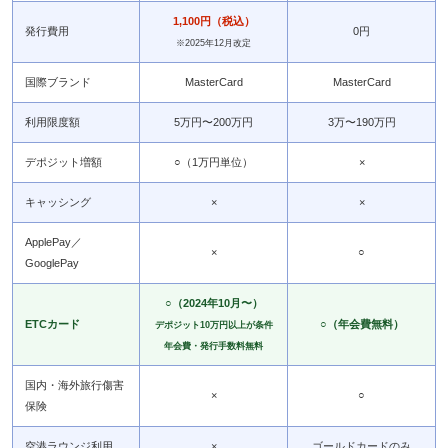
1,100円（税込）
発行費用
0円
※2025年12月改定
国際ブランド
MasterCard
MasterCard
利用限度額
5万円〜200万円
3万〜190万円
デポジット増額
○（1万円単位）
×
キャッシング
×
×
ApplePay／
×
○
GooglePay
○（2024年10月〜）
ETCカード
○（年会費無料）
デポジット10万円以上が条件
年会費・発行手数料無料
国内・海外旅行傷害
×
○
保険
空港ラウンジ利用
×
ゴールドカードのみ