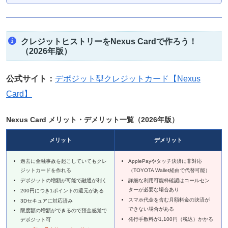
クレジットヒストリーをNexus Cardで作ろう！
（2026年版）
公式サイト：
デポジット型クレジットカード【Nexus
Card】
Nexus Card メリット・デメリット一覧（2026年版）
メリット
デメリット
過去に金融事故を起こしていてもクレ
ApplePayやタッチ決済に非対応
ジットカードを作れる
（TOYOTA Wallet経由で代替可能）
デポジットの増額が可能で融通が利く
詳細な利用可能枠確認はコールセン
ターが必要な場合あり
200円につき1ポイントの還元がある
スマホ代金を含む月額料金の決済が
3Dセキュアに対応済み
できない場合がある
限度額の増額ができるので預金感覚で
発行手数料が1,100円（税込）かかる
デポジット可